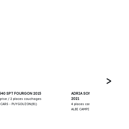
>
43 900€
540 SPT FOURGON 2015
ADRIA SONIC AXESS 600 SL INT
2021
 grise / 2 places couchages
-CARS - PUYGOUZON(81)
4 places carte grise / 4 places couc
ALBI CAMPING-CARS - PUYGOUZON(8