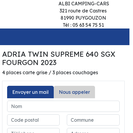
ALBI CAMPING-CARS
321 route de Castres
81990 PUYGOUZON
Tél : 05 63 54 75 51
ADRIA TWIN SUPREME 640 SGX
69 500€
FOURGON 2023
4 places carte grise / 3 places couchages
Envoyer un mail
Nous appeler