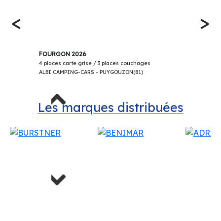
<
>
69 900€
ADRIA TWIN 640 SGX 60 ANS LIMITED
FOURGON 2026
4 places carte grise / 3 places couchages
ALBI CAMPING-CARS - PUYGOUZON(81)
Previous
Les marques distribuées
Next