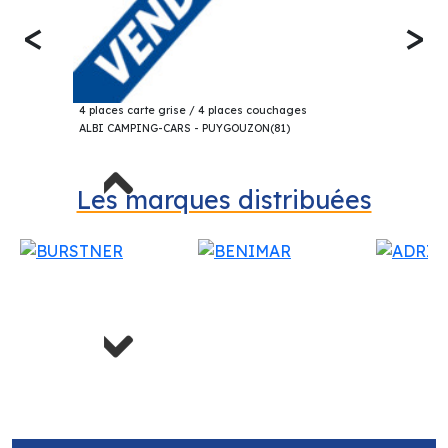
<
>
71 500€
DREAMER D 55 UP FOURGON 2025
4 places carte grise / 4 places couchages
ALBI CAMPING-CARS - PUYGOUZON(81)
Previous
Les marques distribuées
Next