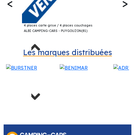
<
>
71 500€
DREAMER D 55 UP FOURGON 2025
4 places carte grise / 4 places couchages
ALBI CAMPING-CARS - PUYGOUZON(81)
Previous
Les marques distribuées
Next