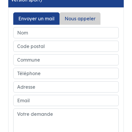
-Pack Alpine multimedia avec caméra de recul
Envoyer un mail
Nous appeler
Soit un superbe fourgon au prix de 82720€
remisé à
81000€
!
N'attendez plus..Faites vous plaisir !!!
*Pour des configurations personnalisées veuillez
appeler au 05 63 54 75 51*
Plusieurs configurations possibles comme
moteur 180ch avec boite automatique, peinture
métal, feux full led, pack safety...etc
*Plusieurs modèles dispos en boite mécanique
avec jantes alu et en boite auto jantes alu
aussi...*