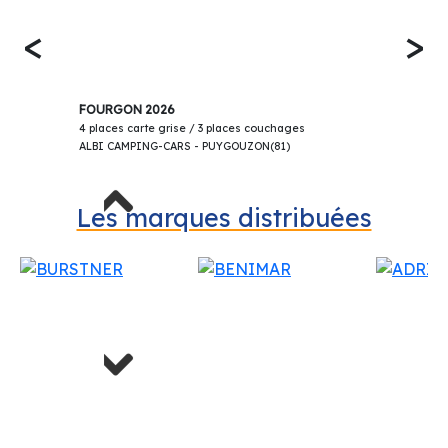
<
>
69 900€
ADRIA TWIN 640 SGX 60 ANS LIMITED
FOURGON 2026
4 places carte grise / 3 places couchages
ALBI CAMPING-CARS - PUYGOUZON(81)
Previous
Les marques distribuées
Next