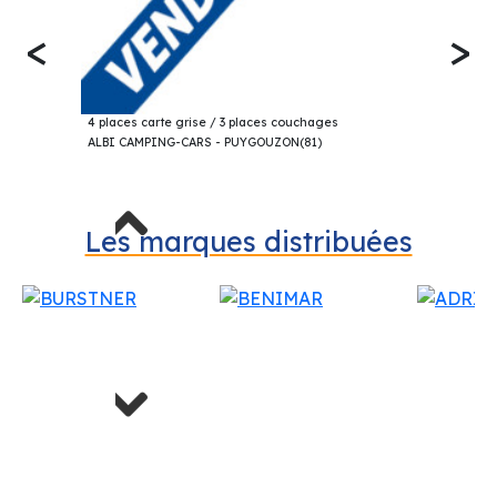
<
>
19 000€
CHALLENGER 101 PROFILÉ 2003
4 places carte grise / 3 places couchages
ALBI CAMPING-CARS - PUYGOUZON(81)
Previous
Les marques distribuées
Next