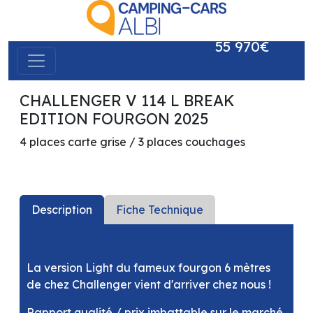
55 970€
CHALLENGER V 114 L BREAK
précédent
suivant
EDITION FOURGON 2025
4 places carte grise / 3 places couchages
Description
Fiche Technique
La version Light du fameux fourgon 6 mètres
de chez Challenger vient d'arriver chez nous !
Rapport qualité / prix imbattable sur le marché