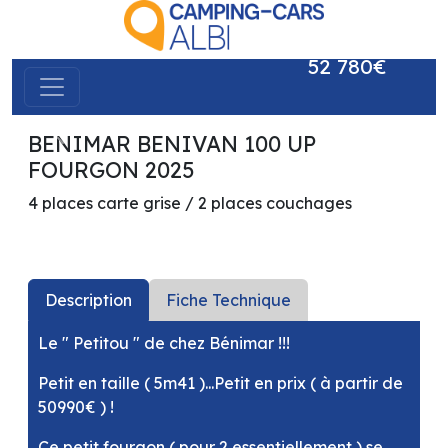
52 780€
BENIMAR BENIVAN 100 UP
précédent
suivant
FOURGON 2025
4 places carte grise / 2 places couchages
Description
Fiche Technique
Le " Petitou " de chez Bénimar !!!
Petit en taille ( 5m41 )...Petit en prix ( à partir de
50990€ ) !
Ce petit fourgon ( pour 2 essentiellement ) se