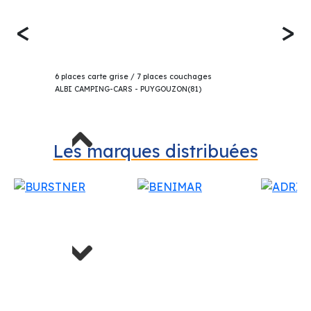
<
>
61 990€
BENIMAR SPORT 324 UP CAPUCINE 2025
6 places carte grise / 7 places couchages
ALBI CAMPING-CARS - PUYGOUZON(81)
Previous
Les marques distribuées
Next