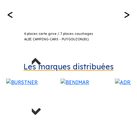
<
>
61 990€
BENIMAR SPORT 324 UP CAPUCINE 2025
6 places carte grise / 7 places couchages
ALBI CAMPING-CARS - PUYGOUZON(81)
Previous
Les marques distribuées
Next