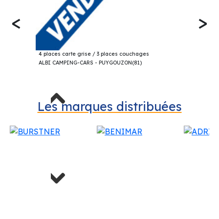
<
>
19 000€
CHALLENGER 101 PROFILÉ 2003
4 places carte grise / 3 places couchages
ALBI CAMPING-CARS - PUYGOUZON(81)
Previous
Les marques distribuées
Next