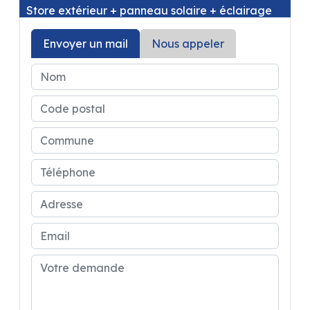
Store extérieur + panneau solaire + éclairage
extérieur porte d'entrée + moustiquaire latérale
+ stores occultants cabine + compléments
Envoyer un mail
Nous appeler
couchage dinette ) ainsi que du PACK LOOK (
volant en cuir, bouches d'aération chromées +
jantes alu noires 16 )
Prix de ce superbe fourgon parfaitement
équipé :62480 €