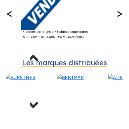
<
>
19 000€
CHALLENGER 101 PROFILÉ 2003
4 places carte grise / 3 places couchages
ALBI CAMPING-CARS - PUYGOUZON(81)
Previous
Les marques distribuées
Next