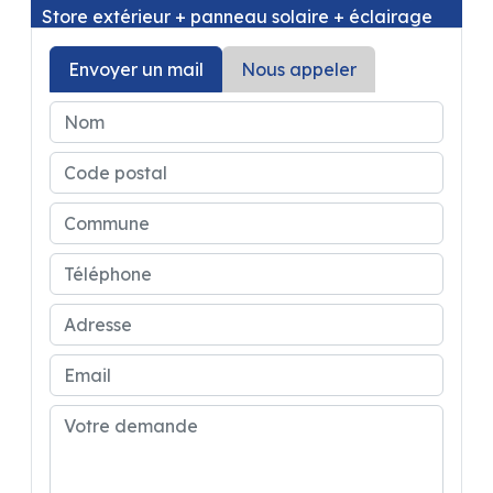
Store extérieur + panneau solaire + éclairage
extérieur porte d'entrée + moustiquaire latérale
+ stores occultants cabine + compléments
Envoyer un mail
Nous appeler
couchage dinette ) ainsi que du PACK LOOK (
volant en cuir, bouches d'aération chromées +
jantes alu noires 16 )
Prix de ce superbe fourgon parfaitement
équipé :62480 €