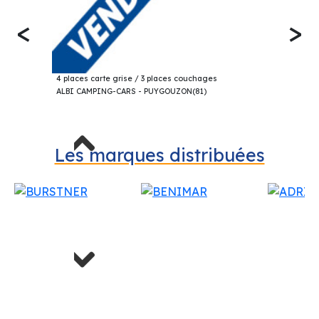
<
>
19 000€
CHALLENGER 101 PROFILÉ 2003
4 places carte grise / 3 places couchages
ALBI CAMPING-CARS - PUYGOUZON(81)
Previous
Les marques distribuées
Next