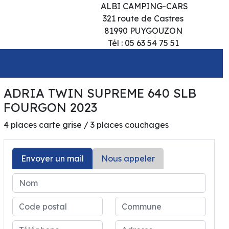
ALBI CAMPING-CARS
321 route de Castres
81990 PUYGOUZON
Tél : 05 63 54 75 51
ADRIA TWIN SUPREME 640 SLB
65 900€
FOURGON 2023
4 places carte grise / 3 places couchages
Envoyer un mail
Nous appeler