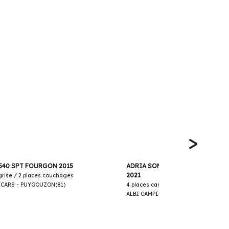
>
43 900€
540 SPT FOURGON 2015
ADRIA SONIC AXESS 600 SL INT
2021
 grise / 2 places couchages
-CARS - PUYGOUZON(81)
4 places carte grise / 4 places couc
ALBI CAMPING-CARS - PUYGOUZON(8