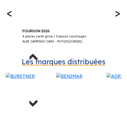
<
>
69 900€
ADRIA TWIN 640 SGX 60 ANS LIMITED
FOURGON 2026
4 places carte grise / 3 places couchages
ALBI CAMPING-CARS - PUYGOUZON(81)
Previous
Les marques distribuées
Next