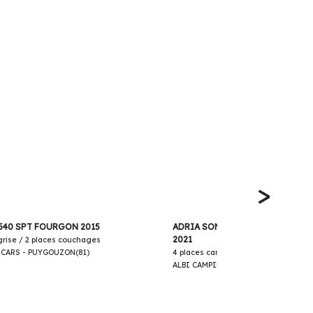
>
43 900€
540 SPT FOURGON 2015
ADRIA SONIC AXESS 600 SL INT
2021
 grise / 2 places couchages
-CARS - PUYGOUZON(81)
4 places carte grise / 4 places couc
ALBI CAMPING-CARS - PUYGOUZON(8