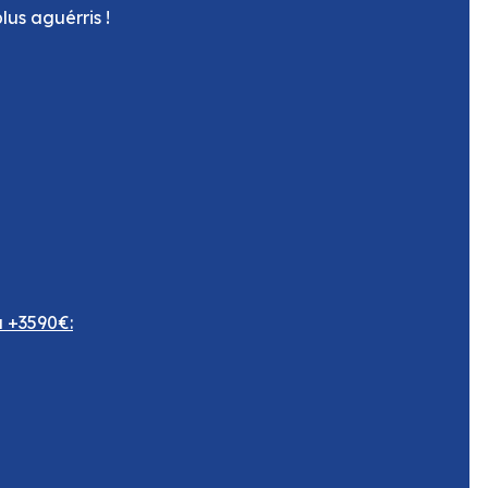
lus aguérris !
a +3590€: