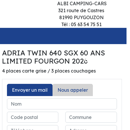
ALBI CAMPING-CARS
321 route de Castres
81990 PUYGOUZON
Tél : 05 63 54 75 51
ADRIA TWIN 640 SGX 60 ANS
69 900€
LIMITED FOURGON 2026
4 places carte grise / 3 places couchages
Envoyer un mail
Nous appeler