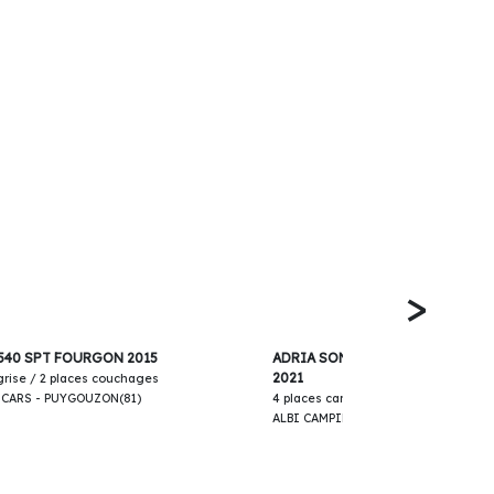
>
43 900€
540 SPT FOURGON 2015
ADRIA SONIC AXESS 600 SL INT
2021
 grise / 2 places couchages
-CARS - PUYGOUZON(81)
4 places carte grise / 4 places couc
ALBI CAMPING-CARS - PUYGOUZON(8