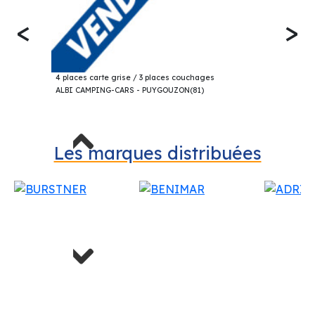
<
>
19 000€
CHALLENGER 101 PROFILÉ 2003
4 places carte grise / 3 places couchages
ALBI CAMPING-CARS - PUYGOUZON(81)
Previous
Les marques distribuées
Next