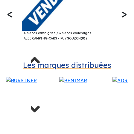
<
>
19 000€
CHALLENGER 101 PROFILÉ 2003
4 places carte grise / 3 places couchages
ALBI CAMPING-CARS - PUYGOUZON(81)
Previous
Les marques distribuées
Next