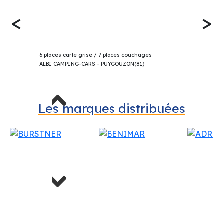
<
>
61 990€
BENIMAR SPORT 324 UP CAPUCINE 2025
6 places carte grise / 7 places couchages
ALBI CAMPING-CARS - PUYGOUZON(81)
Previous
Les marques distribuées
Next