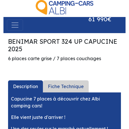
61 990€
BENIMAR SPORT 324 UP CAPUCINE
précédent
suivant
2025
6 places carte grise / 7 places couchages
Description
Fiche Technique
Capucine 7 places à découvrir chez Albi
camping cars!
Elle vient juste d'arriver !
Une des seules sur le marché actuellement !